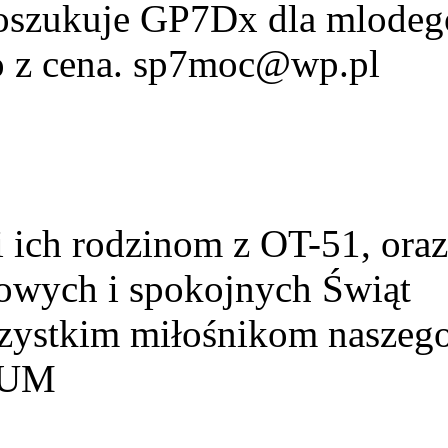
Poszukuje GP7Dx dla mlodeg
fo z cena. sp7moc@wp.pl
ich rodzinom z OT-51, ora
owych i spokojnych Świąt
szystkim miłośnikom naszeg
HUM