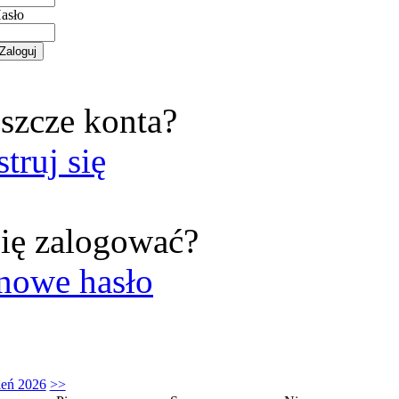
asło
szcze konta?
struj się
ię zalogować?
nowe hasło
ień 2026
>>