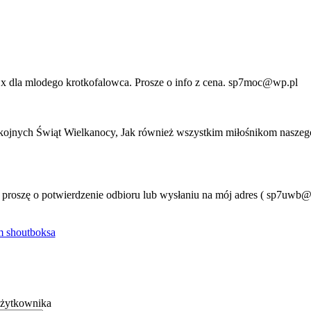
 dla mlodego krotkofalowca. Prosze o info z cena. sp7moc@wp.pl
ojnych Świąt Wielkanocy, Jak również wszystkim miłośnikom naszeg
o proszę o potwierdzenie odbioru lub wysłaniu na mój adres ( sp7uwb
 shoutboksa
żytkownika