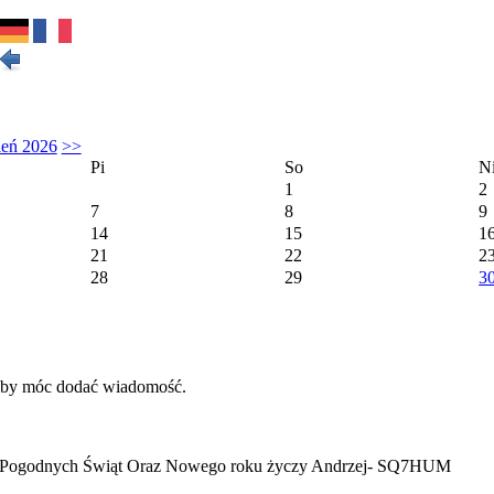
ień 2026
>>
Pi
So
N
1
2
7
8
9
14
15
1
21
22
2
28
29
3
 aby móc dodać wiadomość.
h i Pogodnych Świąt Oraz Nowego roku życzy Andrzej- SQ7HUM