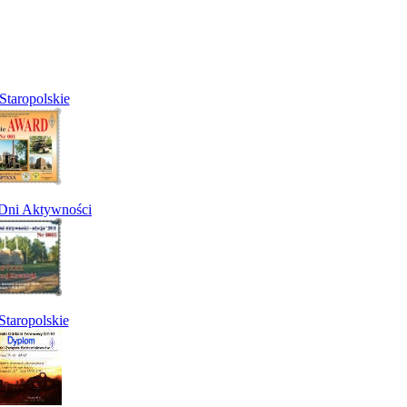
Staropolskie
 Dni Aktywności
taropolskie