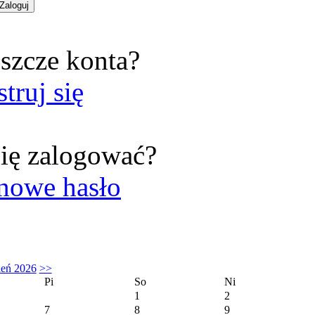
szcze konta?
struj się
ię zalogować?
nowe hasło
ień 2026
>>
Pi
So
Ni
1
2
7
8
9