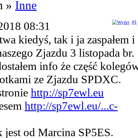
m »
Inne
#1
2018 08:31
wa kiedyś, tak i ja zaspałem i
aszego Zjazdu 3 listopada br.
stałem info że część kolegó
 fotkami ze Zjazdu SPDXC.
stronie
http://sp7ewl.eu
resem
http://sp7ewl.eu/...c-
k jest od Marcina SP5ES.