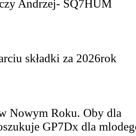
yczy Andrzej- SQ7HUM
arciu składki za 2026rok
w w Nowym Roku. Oby dla
Poszukuje GP7Dx dla mlodeg