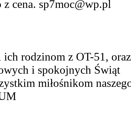
fo z cena. sp7moc@wp.pl
ich rodzinom z OT-51, ora
owych i spokojnych Świąt
szystkim miłośnikom naszeg
HUM