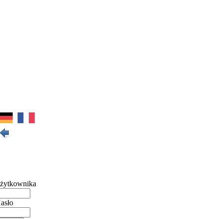
żytkownika
asło