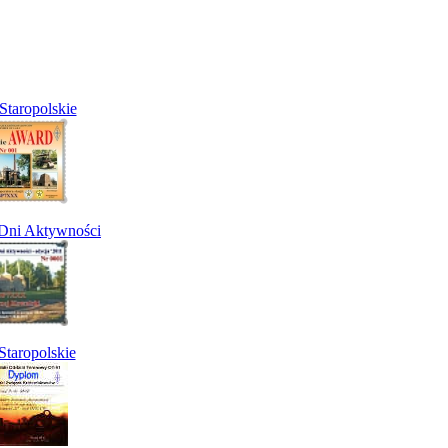
Staropolskie
 Dni Aktywności
taropolskie