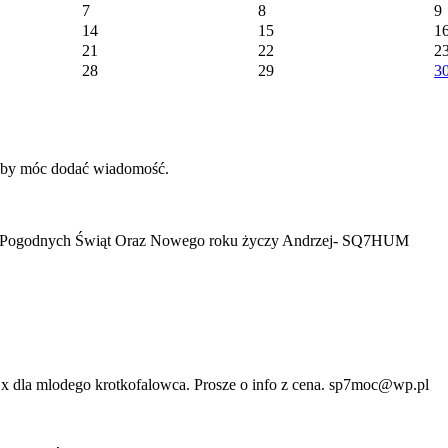
7
8
9
14
15
1
21
22
2
28
29
3
 aby móc dodać wiadomość.
h i Pogodnych Świąt Oraz Nowego roku życzy Andrzej- SQ7HUM
 dla mlodego krotkofalowca. Prosze o info z cena. sp7moc@wp.pl