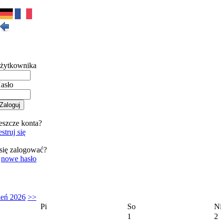
żytkownika
asło
eszcze konta?
struj się
się zalogować?
o
nowe hasło
ień 2026
>>
Pi
So
N
1
2