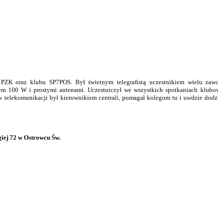
PZK oraz klubu SP7POS. Był świetnym telegrafistą uczestnikiem wielu zawo
m 100 W i prostymi antenami. Uczestniczył we wszystkich spotkaniach klubo
 telekomunikacji był kierownikiem centrali, pomagał kolegom tu i uwdzie dodzw
giej 72 w Ostrowcu Św.