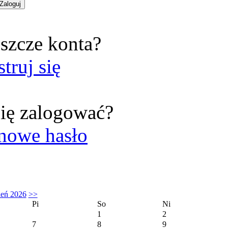
szcze konta?
struj się
ię zalogować?
nowe hasło
ień 2026
>>
Pi
So
Ni
1
2
7
8
9