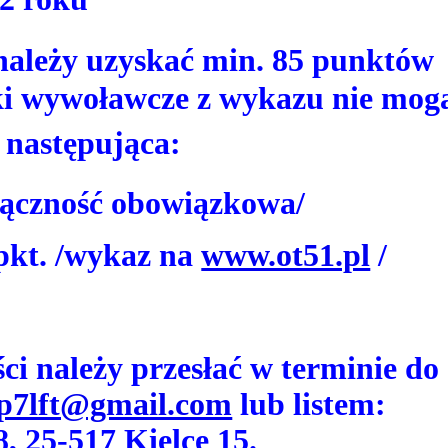
ależy uzyskać min. 85 punktów
aki wywoławcze z wykazu nie mog
t następująca:
łączność obowiązkowa/
pkt. /wykaz na
www.ot51.pl
/
ci należy przesłać w terminie do
p7lft@gmail.com
lub listem:
, 25-517 Kielce 15.