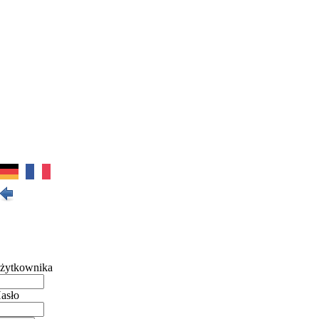
żytkownika
asło