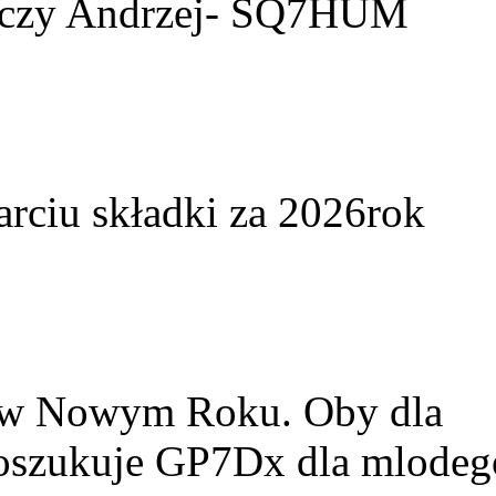
yczy Andrzej- SQ7HUM
arciu składki za 2026rok
w w Nowym Roku. Oby dla
Poszukuje GP7Dx dla mlodeg