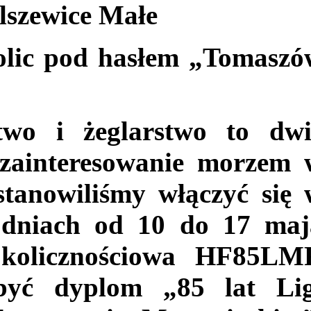
szewice Małe
kolic pod hasłem „Tomaszó
two i żeglarstwo
to dwi
a zainteresowanie morzem 
tanowiliśmy włączyć się 
 dniach od 10 do 17 maj
okolicznościowa
HF85LM
być dyplom „85 lat Lig