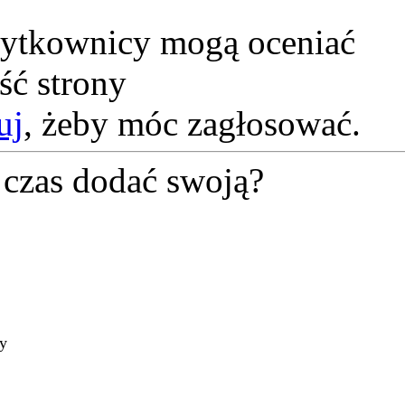
żytkownicy mogą oceniać
ść strony
uj
, żeby móc zagłosować.
czas dodać swoją?
ty