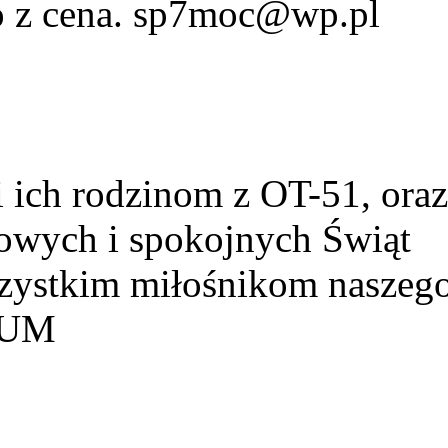
fo z cena. sp7moc@wp.pl
ich rodzinom z OT-51, ora
owych i spokojnych Świąt
szystkim miłośnikom naszeg
HUM