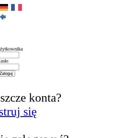
żytkownika
asło
szcze konta?
struj się