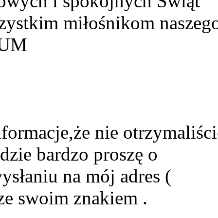
owych i spokojnych Świąt
szystkim miłośnikom naszeg
HUM
formacje,że nie otrzymaliści
dzie bardzo proszę o
ysłaniu na mój adres (
ze swoim znakiem .