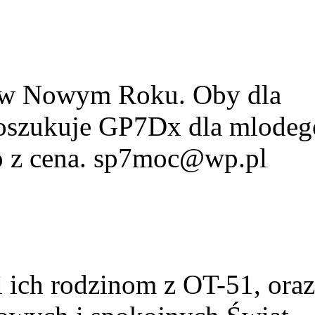
w w Nowym Roku. Oby dla
Poszukuje GP7Dx dla mlodeg
fo z cena. sp7moc@wp.pl
ich rodzinom z OT-51, ora