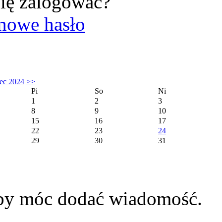
ię zalogować?
nowe hasło
ec 2024
>>
Pi
So
Ni
1
2
3
8
9
10
15
16
17
22
23
24
29
30
31
aby móc dodać wiadomość.