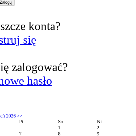
szcze konta?
struj się
ię zalogować?
nowe hasło
ień 2026
>>
Pi
So
Ni
1
2
7
8
9