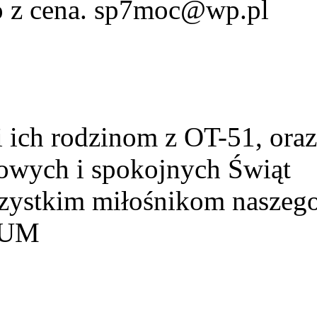
fo z cena. sp7moc@wp.pl
ich rodzinom z OT-51, ora
owych i spokojnych Świąt
szystkim miłośnikom naszeg
HUM