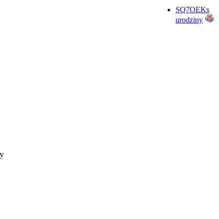
SQ7OEKs
urodziny
ty