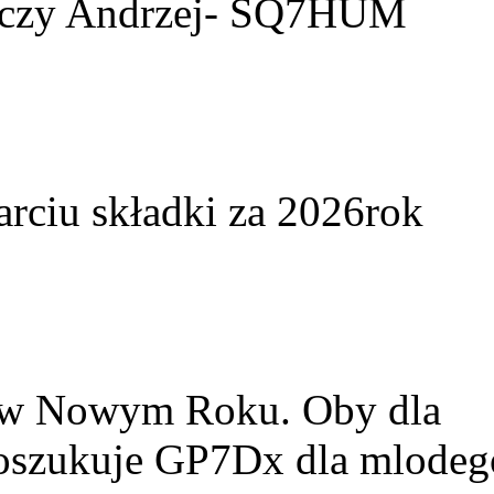
yczy Andrzej- SQ7HUM
arciu składki za 2026rok
w w Nowym Roku. Oby dla
Poszukuje GP7Dx dla mlodeg