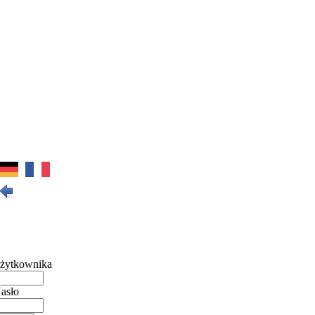
żytkownika
asło