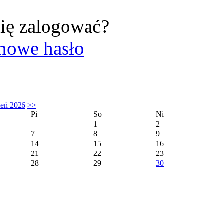
ię zalogować?
nowe hasło
ień 2026
>>
Pi
So
Ni
1
2
7
8
9
14
15
16
21
22
23
28
29
30