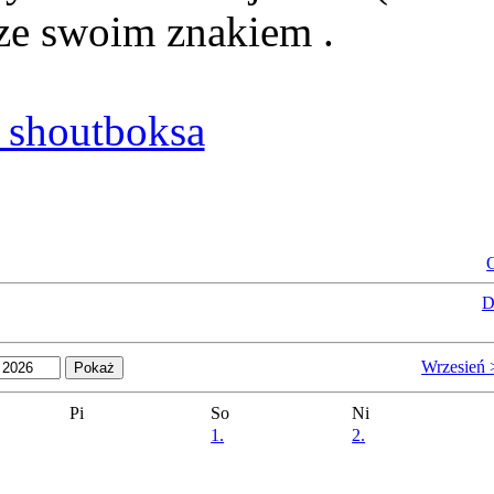
ze swoim znakiem .
shoutboksa
O
D
Wrzesień 
Pi
So
Ni
1.
2.