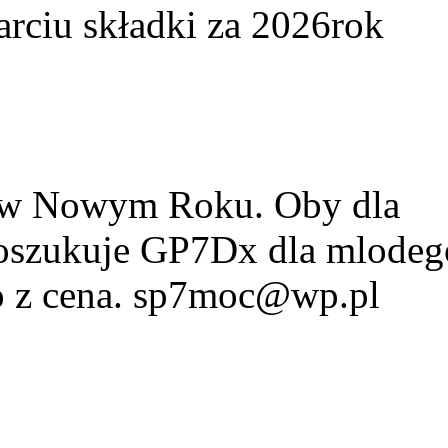
arciu składki za 2026rok
w w Nowym Roku. Oby dla
Poszukuje GP7Dx dla mlodeg
fo z cena. sp7moc@wp.pl