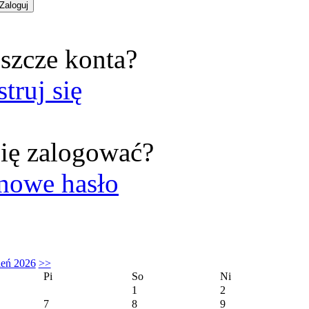
szcze konta?
struj się
ię zalogować?
nowe hasło
ień 2026
>>
Pi
So
Ni
1
2
7
8
9