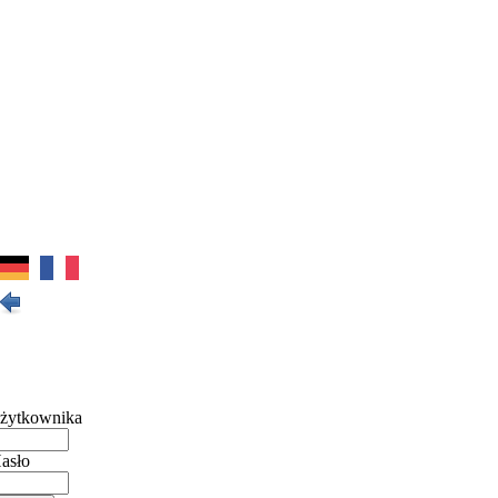
żytkownika
asło