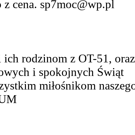
fo z cena. sp7moc@wp.pl
ich rodzinom z OT-51, ora
owych i spokojnych Świąt
szystkim miłośnikom naszeg
HUM