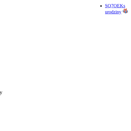
SQ7OEKs
urodziny
ty