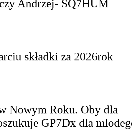
yczy Andrzej- SQ7HUM
arciu składki za 2026rok
w w Nowym Roku. Oby dla
Poszukuje GP7Dx dla mlodeg