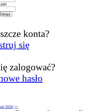
asło
szcze konta?
struj się
ię zalogować?
nowe hasło
ień 2026
>>