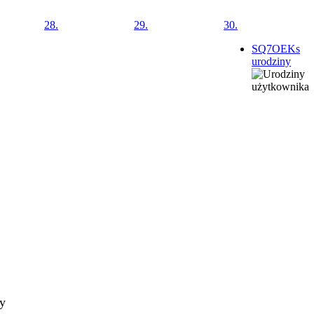
28.
29.
30.
SQ7OEKs
urodziny
ty