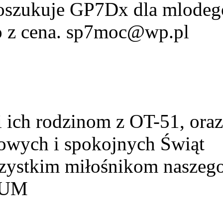
Poszukuje GP7Dx dla mlodeg
fo z cena. sp7moc@wp.pl
ich rodzinom z OT-51, ora
owych i spokojnych Świąt
szystkim miłośnikom naszeg
HUM