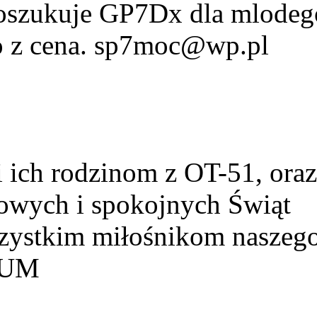
Poszukuje GP7Dx dla mlodeg
fo z cena. sp7moc@wp.pl
ich rodzinom z OT-51, ora
owych i spokojnych Świąt
szystkim miłośnikom naszeg
HUM