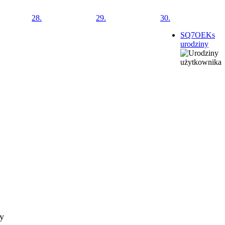
28.
29.
30.
SQ7OEKs
urodziny
ty