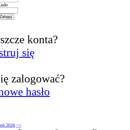
asło
szcze konta?
struj się
ię zalogować?
nowe hasło
ień 2026
>>