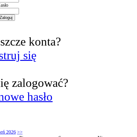
asło
szcze konta?
struj się
ię zalogować?
nowe hasło
ień 2026
>>