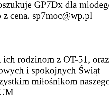
Poszukuje GP7Dx dla mlodeg
fo z cena. sp7moc@wp.pl
ich rodzinom z OT-51, ora
owych i spokojnych Świąt
szystkim miłośnikom naszeg
HUM