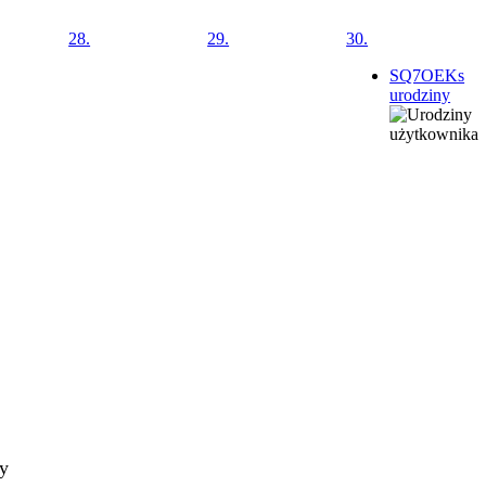
28.
29.
30.
SQ7OEKs
urodziny
ty