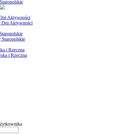
Staropolskie
 Dni Aktywności
taropolskie
ka i Rzeczna
żytkownika