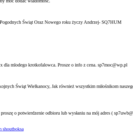
 aby móc dodać wiadomość.
h i Pogodnych Świąt Oraz Nowego roku życzy Andrzej- SQ7HUM
 dla mlodego krotkofalowca. Prosze o info z cena. sp7moc@wp.pl
ojnych Świąt Wielkanocy, Jak również wszystkim miłośnikom naszeg
o proszę o potwierdzenie odbioru lub wysłaniu na mój adres ( sp7uwb
 shoutboksa