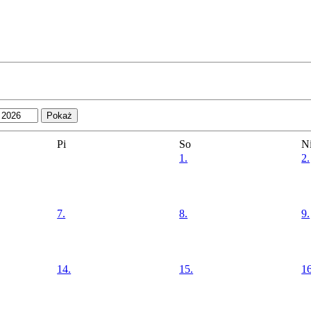
Pi
So
N
1.
2.
7.
8.
9.
14.
15.
16