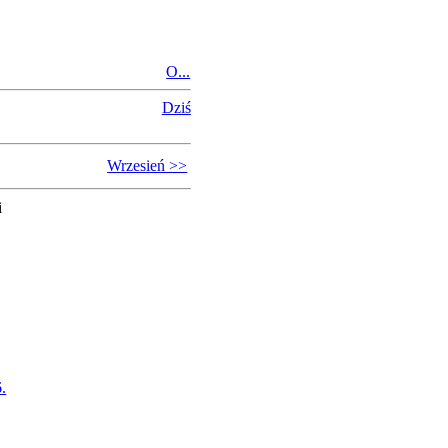
O...
Dziś
Wrzesień >>
i
.