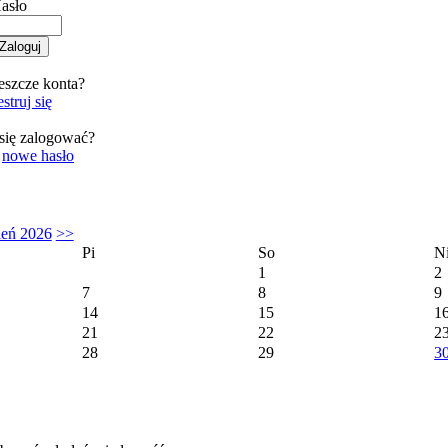
asło
eszcze konta?
struj się
się zalogować?
o
nowe hasło
ień 2026
>>
Pi
So
N
1
2
7
8
9
14
15
1
21
22
2
28
29
3