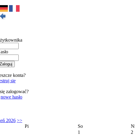
żytkownika
asło
eszcze konta?
struj się
się zalogować?
o
nowe hasło
ień 2026
>>
Pi
So
N
1
2