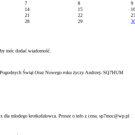
7
8
9
14
15
1
21
22
2
28
29
3
 aby móc dodać wiadomość.
h i Pogodnych Świąt Oraz Nowego roku życzy Andrzej- SQ7HUM
 dla mlodego krotkofalowca. Prosze o info z cena. sp7moc@wp.pl