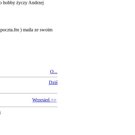
o hobby życzy Andrzej
@poczta.fm ) maila ze swoim
O...
Dziś
Wrzesień >>
i