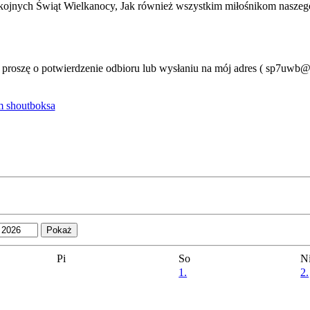
ojnych Świąt Wielkanocy, Jak również wszystkim miłośnikom naszeg
o proszę o potwierdzenie odbioru lub wysłaniu na mój adres ( sp7uwb
 shoutboksa
Pi
So
N
1.
2.