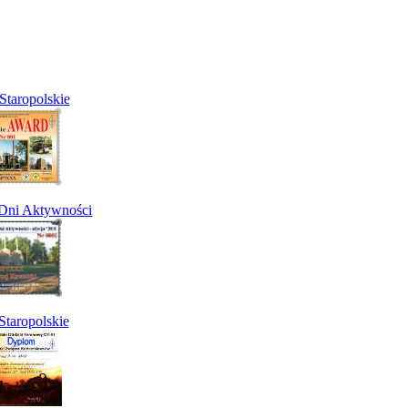
Staropolskie
 Dni Aktywności
taropolskie