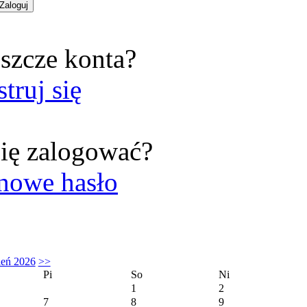
szcze konta?
struj się
ię zalogować?
nowe hasło
ień 2026
>>
Pi
So
Ni
1
2
7
8
9