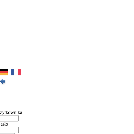
żytkownika
asło