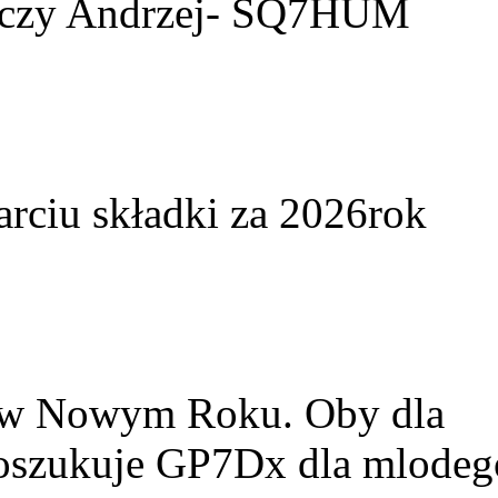
yczy Andrzej- SQ7HUM
arciu składki za 2026rok
w w Nowym Roku. Oby dla
Poszukuje GP7Dx dla mlodeg