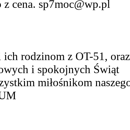
fo z cena. sp7moc@wp.pl
ich rodzinom z OT-51, ora
owych i spokojnych Świąt
szystkim miłośnikom naszeg
HUM