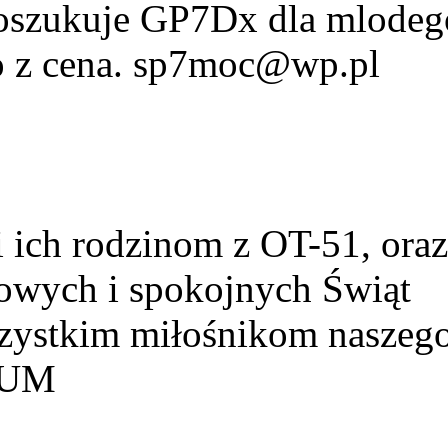
Poszukuje GP7Dx dla mlodeg
fo z cena. sp7moc@wp.pl
ich rodzinom z OT-51, ora
owych i spokojnych Świąt
szystkim miłośnikom naszeg
HUM