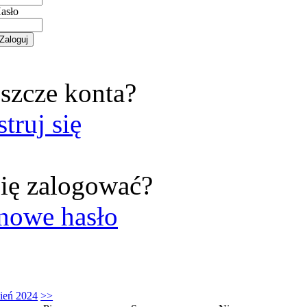
asło
szcze konta?
struj się
ię zalogować?
nowe hasło
ień 2024
>>