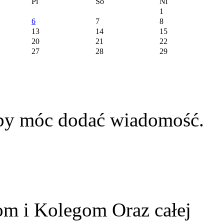
Pi
So
Ni
1
6
7
8
13
14
15
20
21
22
27
28
29
aby móc dodać wiadomość.
m i Kolegom Oraz całej