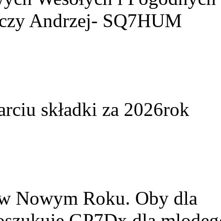
yczy Andrzej- SQ7HUM
arciu składki za 2026rok
w w Nowym Roku. Oby dla
Poszukuje GP7Dx dla mlodeg