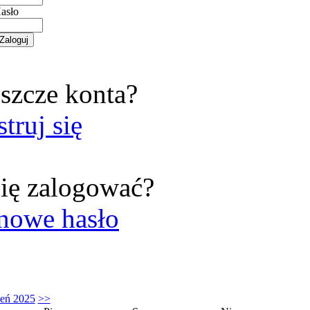
asło
szcze konta?
struj się
ię zalogować?
nowe hasło
zeń 2025
>>