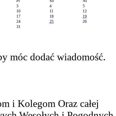
Pi
So
Ni
3
4
5
10
11
12
17
18
19
24
25
26
31
aby móc dodać wiadomość.
m i Kolegom Oraz całej
owych Wesołych i Pogodnych