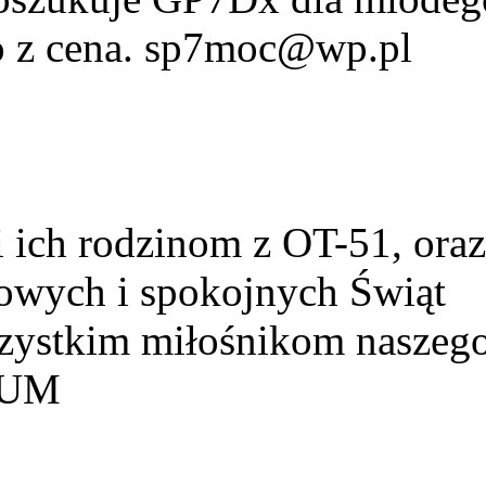
fo z cena. sp7moc@wp.pl
ich rodzinom z OT-51, ora
owych i spokojnych Świąt
szystkim miłośnikom naszeg
HUM