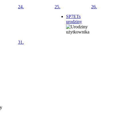
24.
25.
26.
SP7ETs
urodziny
31.
ty