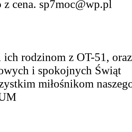
fo z cena. sp7moc@wp.pl
ich rodzinom z OT-51, ora
owych i spokojnych Świąt
szystkim miłośnikom naszeg
HUM