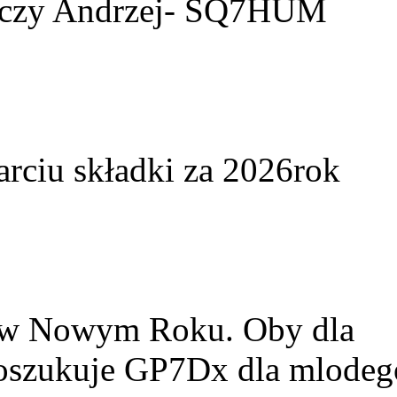
yczy Andrzej- SQ7HUM
arciu składki za 2026rok
w w Nowym Roku. Oby dla
Poszukuje GP7Dx dla mlodeg