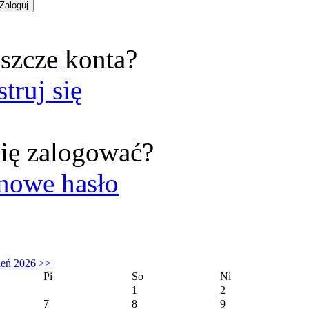
szcze konta?
struj się
ię zalogować?
nowe hasło
ień 2026
>>
Pi
So
Ni
1
2
7
8
9