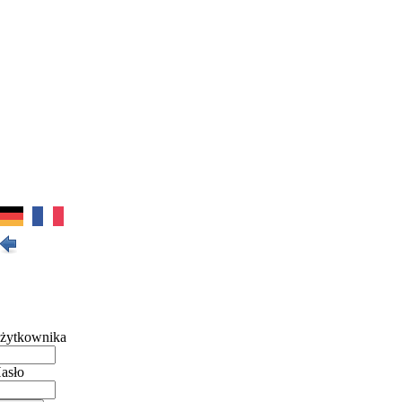
żytkownika
asło