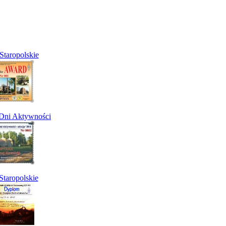
Staropolskie
 Dni Aktywności
taropolskie