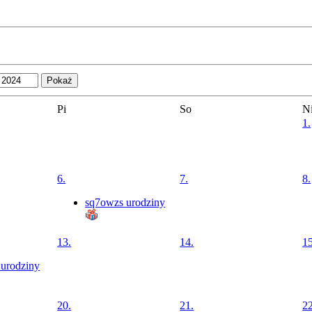
Pi
So
N
1.
6.
7.
8.
sq7owzs urodziny
13.
14.
15
 urodziny
20.
21.
22