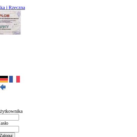
ka i Rzeczna
żytkownika
asło