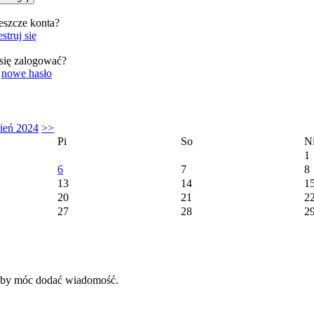
eszcze konta?
struj się
się zalogować?
o
nowe hasło
ień 2024
>>
Pi
So
N
1
6
7
8
13
14
1
20
21
2
27
28
2
 aby móc dodać wiadomość.