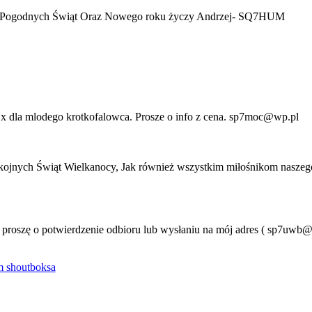
h i Pogodnych Świąt Oraz Nowego roku życzy Andrzej- SQ7HUM
 dla mlodego krotkofalowca. Prosze o info z cena. sp7moc@wp.pl
ojnych Świąt Wielkanocy, Jak również wszystkim miłośnikom naszeg
o proszę o potwierdzenie odbioru lub wysłaniu na mój adres ( sp7uwb
 shoutboksa