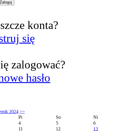
szcze konta?
struj się
ię zalogować?
nowe hasło
ernik 2024
>>
Pi
So
Ni
4
5
6
11
12
13