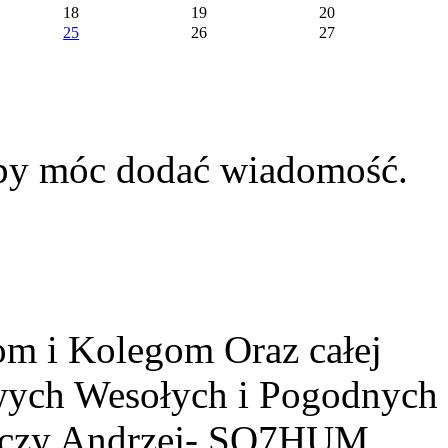
18
19
20
25
26
27
aby móc dodać wiadomość.
m i Kolegom Oraz całej
owych Wesołych i Pogodnych
yczy Andrzej- SQ7HUM