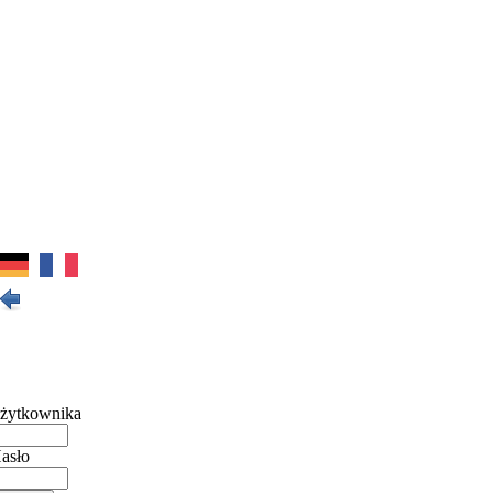
żytkownika
asło