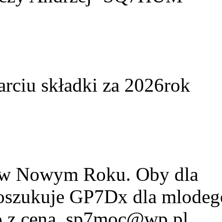
arciu składki za 2026rok
w w Nowym Roku. Oby dla
Poszukuje GP7Dx dla mlodeg
fo z cena. sp7moc@wp.pl