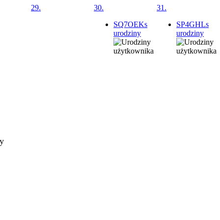
29.
30.
31.
SQ7OEKs
SP4GHLs
urodziny
urodziny
ty