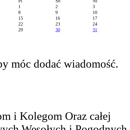
Pi
So
Ni
1
2
3
8
9
10
15
16
17
22
23
24
29
30
31
aby móc dodać wiadomość.
m i Kolegom Oraz całej
owych Wesołych i Pogodnych