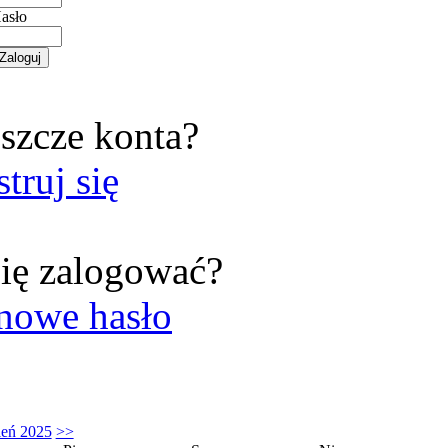
asło
szcze konta?
struj się
ię zalogować?
nowe hasło
ień 2025
>>