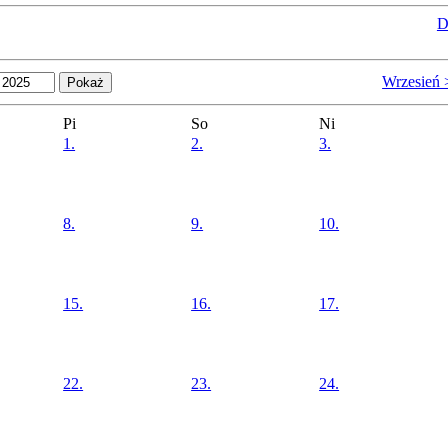
D
Wrzesień 
Pi
So
Ni
1.
2.
3.
8.
9.
10.
15.
16.
17.
22.
23.
24.