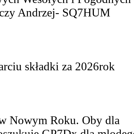
yczy Andrzej- SQ7HUM
arciu składki za 2026rok
w w Nowym Roku. Oby dla
Poszukuje GP7Dx dla mlodeg