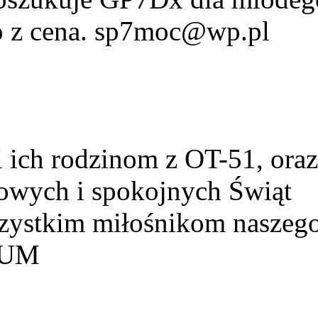
fo z cena. sp7moc@wp.pl
ich rodzinom z OT-51, ora
owych i spokojnych Świąt
szystkim miłośnikom naszeg
HUM